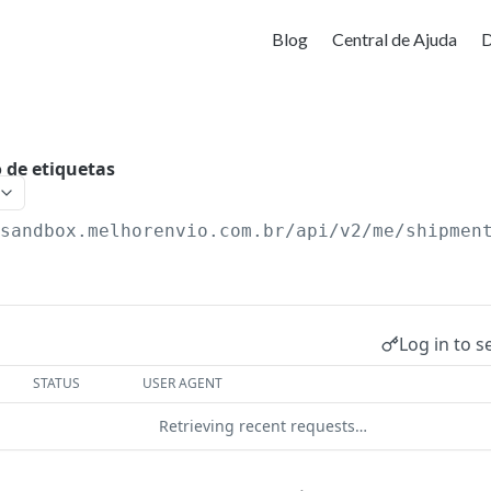
Blog
Central de Ajuda
D
o de etiquetas
/sandbox.melhorenvio.com.br
/api/v2/me/shipmen
Log in to s
STATUS
USER AGENT
Retrieving recent requests…