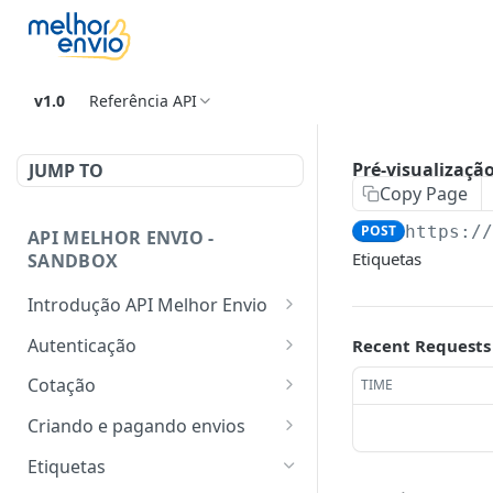
v1.0
Referência API
Pré-visualizaçã
JUMP TO
Copy Page
POST
https:/
API MELHOR ENVIO -
Etiquetas
SANDBOX
Introdução API Melhor Envio
FAQ
Autenticação
Recent Requests
Fluxo de Autorização
Cotação
TIME
Solicitação do token
Cálculo de Fretes
POST
POST
Criando e pagando envios
Listar informações de
Inserir fretes no carrinho
POST
GET
Etiquetas
aplicativo