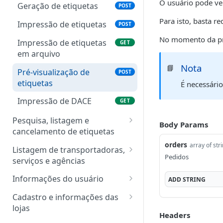
Inserir Logística Reversa
O usuário pode ver
POST
Geração de etiquetas
POST
no carrinho
Para isto, basta r
Impressão de etiquetas
POST
Compra de fretes
POST
No momento da pré-
Impressão de etiquetas
GET
Listar itens do carrinho
GET
em arquivo
Nota
Exibir informações de
📘
GET
Pré-visualização de
POST
item do carrinho
etiquetas
É necessário
Remoção de itens do
DEL
Impressão de DACE
GET
carrinho
Pesquisa, listagem e
Body Params
cancelamento de etiquetas
orders
Pesquisar etiqueta
array of str
GET
Listagem de transportadoras,
Pedidos
serviços e agências
Listar etiquetas
GET
Listar transportadoras
GET
Informações do usuário
ADD
STRING
Listar informações de
GET
uma etiqueta
Listar informações de
Listar informações do
GET
GET
Cadastro e informações das
uma transportadora
usuário
lojas
Verificar se etiqueta pode
POST
Headers
ser cancelada
Listar serviços
Listar endereços do
Listar lojas do usuário
GET
GET
GET