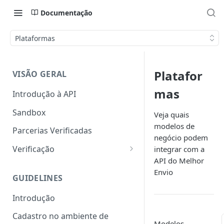
Documentação
Plataformas
Platafor
VISÃO GERAL
mas
Introdução à API
Sandbox
Veja quais
modelos de
Parcerias Verificadas
negócio podem
Verificação
integrar com a
API do Melhor
1. Solicitar Verificação
Envio
GUIDELINES
2. Formalizar Solicitação
Introdução
3. Realização de validações
Cadastro no ambiente de
4. Publicação Painel
Modelos